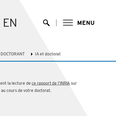
EN
MENU
Ouvrir la recherche
U DOCTORANT
IA et doctorat
ent la lecture de
ce rapport de l’INRIA
sur
…) au cours de votre doctorat.